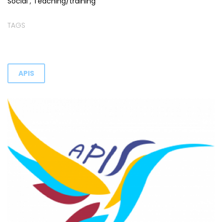
Social
,
Teaching/training
TAGS
APIS